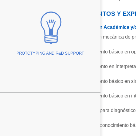
REQUISITOS Y EXP
urability
Formación Académica y/o
ion
Técnico en mecánica de pr
ical Cutting Edges
Conocimiento básico en op
PROTOTYPING AND R&D SUPPORT
 Project Managers
be Forming
Conocimiento en interpreta
ing
Conocimiento básico en si
olding
Conocimiento básico en in
tions
 – Laser Tube
Habilidad para diagnóstico
on
 Assemblies
Deseable conocimiento bás
” LAR Device
ing