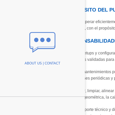
PROPÓSITO DEL P
Ajustar y operar eficiente
operativas, con el propósi
RESPONSABILIDAD
AVNA Advantage
Ejecutar setups y configur
parámetros validadas para 
ABOUT US | CONTACT
Culture
Realizar mantenimientos pr
inspecciones periódicas y 
Ensamblar, limpiar, alinea
precisión geométrica, la ca
Brindar soporte técnico y 