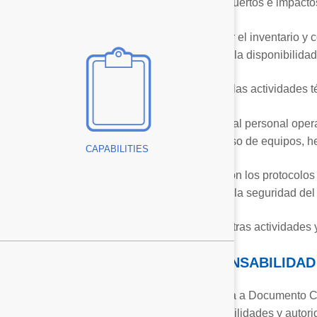
tiempos muertos e impactos
Monitorear el inventario y 
garantizar la disponibilida
Gestionar las actividades t
Capacitar al personal oper
correcto uso de equipos, h
CAPABILITIES
Cumplir con los protocolos
garantizar la seguridad del
Realizar otras actividades 
RESPONSABILIDAD
ing
Referencia a Documento Co
ccu-LaserSwiss™
responsabilidades y autori