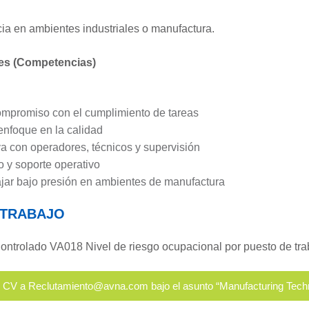
ia en ambientes industriales o manufactura.
es (Competencias)
ompromiso con el cumplimiento de tareas
 enfoque en la calidad
a con operadores, técnicos y supervisión
io y soporte operativo
jar bajo presión en ambientes de manufactura
 TRABAJO
ntrolado VA018 Nivel de riesgo ocupacional por puesto de tra
V a Reclutamiento@avna.com bajo el asunto “Manufacturing Techn