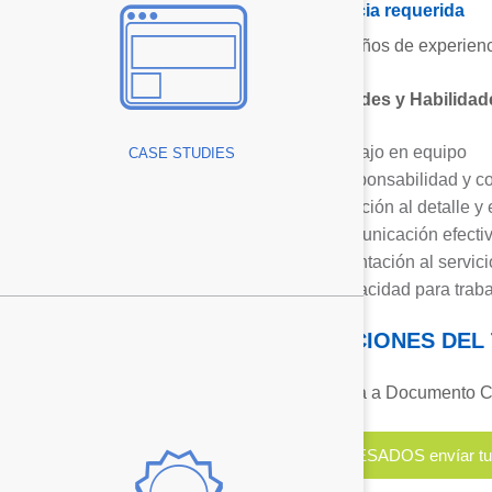
Experiencia requerida
tanium Prototype
De 0 a 2 años de experienc
Capacidades y Habilidad
– Cost Savings
Trabajo en equipo
CASE STUDIES
Rolled Part
Responsabilidad y c
Atención al detalle y
sing
Comunicación efectiv
Orientación al servic
Capacidad para traba
CONDICIONES DEL
Referencia a Documento Co
ring Excellence
INTERESADOS envíar tu C