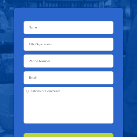
Name
*
Title/Organization
Phone
Email
*
Questions
or
Comments
*
CAPTCHA