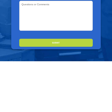
Questions
or
Comments
*
CAPTCHA