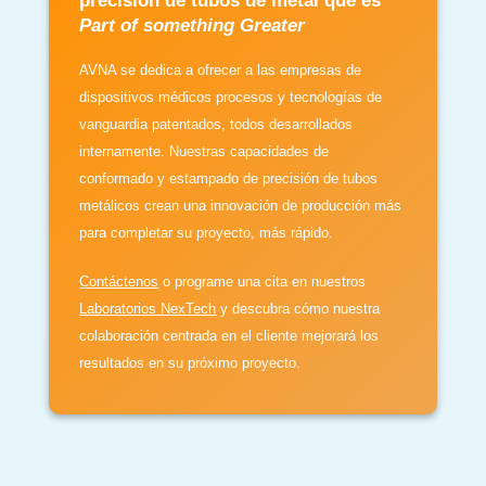
precisión de tubos de metal que es
Part of something Greater
AVNA se dedica a ofrecer a las empresas de
dispositivos médicos procesos y tecnologías de
vanguardia patentados, todos desarrollados
internamente. Nuestras capacidades de
conformado y estampado de precisión de tubos
metálicos crean una innovación de producción más
para completar su proyecto, más rápido.
Contáctenos
o programe una cita en nuestros
Laboratorios NexTech
y descubra cómo nuestra
colaboración centrada en el cliente mejorará los
resultados en su próximo proyecto.