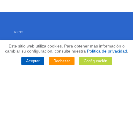
INICIO
Este sitio web utiliza cookies. Para obtener más información o
ACERCA DE NOSOTROS
cambiar su configuración, consulte nuestra
Política de privacidad
.
Aceptar
Rechazar
Configuración
CAPACIDADES
DESARROLLO Y APOYO DE DISEÑO
CASOS DE ESTUDIO
CALIDAD
CONTACTO