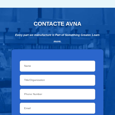
CONTACTE AVNA
Every part we manufacture is Part of Something Greater. Learn
more.
Name
*
Title/Organization
Phone
Email
*