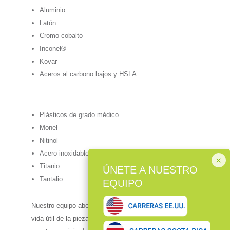
Aluminio
Latón
Cromo cobalto
Inconel®
Kovar
Aceros al carbono bajos y HSLA
Plásticos de grado médico
Monel
Nitinol
Acero inoxidable
Titanio
Tantalio
Nuestro equipo aborda el cumplimiento durante la
vida útil de la pieza. Gracias a nuestros equipos y