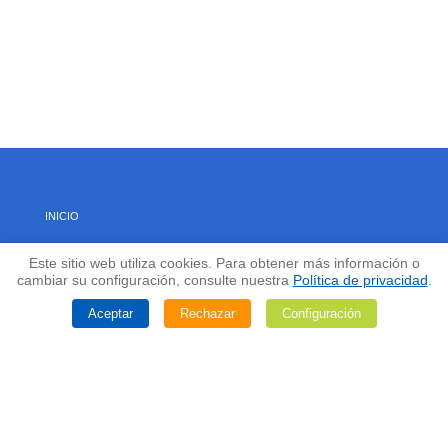
INICIO
Este sitio web utiliza cookies. Para obtener más información o
ACERCA DE NOSOTROS
cambiar su configuración, consulte nuestra
Política de privacidad
.
Aceptar
Rechazar
Configuración
CAPACIDADES
DESARROLLO Y APOYO DE DISEÑO
CASOS DE ESTUDIO