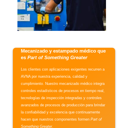
Mecanizado y estampado médico que
es
Part of Something Greater
Los clientes con aplicaciones exigentes recurren a
AVNA por nuestra experiencia, calidad y
cumplimiento. Nuestro mecanizado médico integra
controles estadísticos de procesos en tiempo real,
tecnologías de inspección integradas y controles
avanzados de procesos de producción para brindar
la confiabilidad y excelencia que continuamente
hacen que nuestros componentes formen
Part of
Something Greater
.