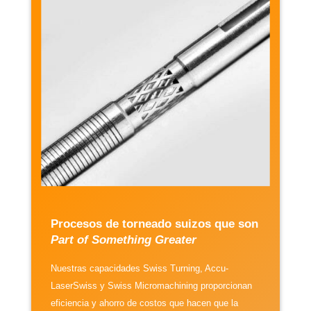
Procesos de torneado suizos que son
Part of Something Greater
Nuestras capacidades Swiss Turning, Accu-
LaserSwiss y Swiss Micromachining proporcionan
eficiencia y ahorro de costos que hacen que la