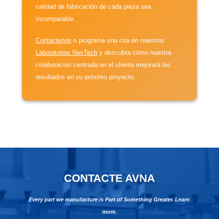
calidad de fabricación de cada pieza sea
incomparable.
Contáctenos
o programe una cita en nuestros
Laboratorios NexTech
y descubra cómo nuestra
colaboración centrada en el cliente mejorará los
resultados en su próximo proyecto.
CONTACTE AVNA
Every part we manufacture is Part of Something Greater. Learn
more.