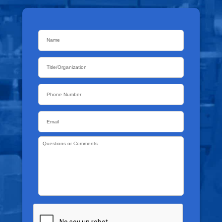
Name
*
Title/Organization
Phone
Email
*
Questions
or
Comments
*
CAPTCHA